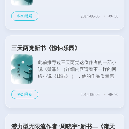
与善良。
他不是英雄，他是一个平凡的警
科幻悬疑
2014-06-03
56
察，他用自己的责任和细心，解开一个
又一个谜团，为亡魂申冤，替死者说
话。
因为他坚信，真相只有一个。...
三天两觉新书《惊悚乐园》
此前推荐过三天两觉这位作者的一部小
说《贩罪》（详细内容请看不一样的网
络小说《贩罪》 ） ，他的作品质量完
全有保证。《惊悚乐园》这是一部让人
眼前一亮的网络小说，题材和内容上作
科幻悬疑
2014-06-03
70
者挖空了心思，独特又充满创意。恐怖
怪异风又是本文作者一贯的风格，接连
三本同风格的...
潜力型无限流作者“周晓宇”新书—《诸天