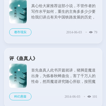
真心给大家推荐这部小说，不管作者的
写作水平如何，重生的主角多多少少要
给我们讲点有关中国铁路发展的历史，
不为看小说，就冲着能够少浪费些时间
找资料，在轻松愉快中了解一下中国铁
都市现实
2014-06-03
79
路发展的历史，对于“铁路”这个国家垄
断的怪兽增加点感性认识，这就值
了。...
评《蛊真人》
首先蛊真人此书开篇就讲，猪脚是魔道
出身，为炼春秋蝉蛊虫，害了千万人的
性命，然而魔道讲究随心所欲，按照魔
道理解根本就无所谓，魔道嘛，拔一毛
而利天下，不为也，宁可我负天下人，
科幻悬疑
2014-06-03
101
不可天下人负我，这些都说得通；随后
作者对组织的形式和内...