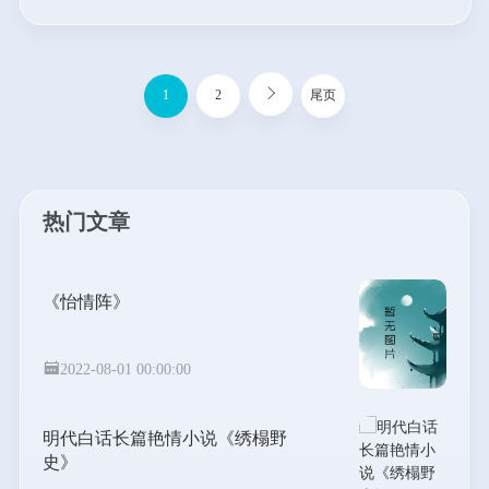
是一部值得推荐的小说 。不过如果你有
研究的兴趣，还是可以看看的。说实
话，官场小说的精髓可不是开金手指。
真正吸引人的就是要看一个人如何在一
1
2
尾页
穷二白的情况下，在现实生活中如何混
出来。或者说靠解开官场的面纱来吸引
读者的兴趣。如果金手指开的太大，那
就没有多大意思了。...
热门文章
《怡情阵》
2022-08-01 00:00:00
明代白话长篇艳情小说《绣榻野
史》