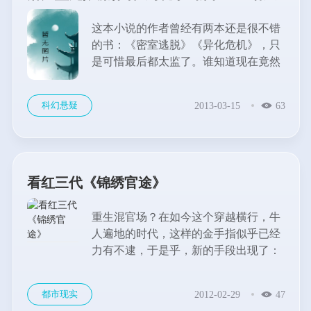
魔道》
这本小说的作者曾经有两本还是很不错
的书：《密室逃脱》《异化危机》，只
是可惜最后都太监了。谁知道现在竟然
敢冒出来开新书。这本书依然是无限流
的小说。在周晓宇的笔下，主角似乎有
科幻悬疑
2013-03-15
63
共同的特色，谨小慎微，独行为主，防
备心一流，木有常见小白文的奇葩处，
可读性很强。...
看红三代《锦绣官途》
重生混官场？在如今这个穿越横行，牛
人遍地的时代，这样的金手指似乎已经
力有不逮，于是乎，新的手段出现了：
红三代模式。这本《锦绣官途》就是其
中一个代表。当然说一本书是某一类型
都市现实
2012-02-29
47
的代表并不一定是说：这本书很好看，