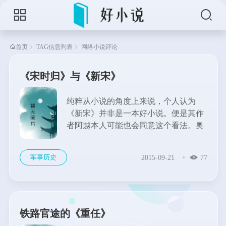
首页
TAG信息列表
网络小说评论
《宋时归》与《新宋》
纯粹从小说的角度上来说，个人认为
《新宋》并非是一本好小说。便是其作
者阿越本人可能也会同意这个看法。奥
斯卡从他的《1911新中华》开始，就着
力于塑造一个名族英雄以及与此相关的
军事历史
2015-09-21
77
众生人等，从这方面上来说，奥斯卡的
小说娱乐性要强得多，看的人多了也可
以理解。但新宋并非就如同某些人所言
的毫无情趣，甚至说看法不深。...
铁路官途的《重任》