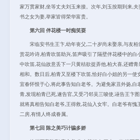
家万贯家财,坐等丈夫刘玉来接。次年,刘玉按期到来,夫
书之女为妻,举家皆得荣华富贵。
第六回 伴花楼一时痴笑耍
宋临安书生王卞,幼年丧父,二十岁尚未娶亲,与友
赏花吟诗,柏青吹笛助兴,笛声吸引了隔壁伴花楼中的白
中吹笛,花仙故意丢下一只黄桔欲捉弄他,柏大喜,还赠
相和。数日后,柏青又至楼下吹笛,恰好白小姐的另一使女
宜春怀恨于心,将此事告知白老爷。为避免家丑外扬,
青,发现柏青已死,遂告官,又受刁邻吴三唆使,诬告王卞
就将真相告知白老爷,王得救,花仙入女牢。白老爷有愧
二房,有情人终成眷属。
第七回 陈之美巧计骗多娇