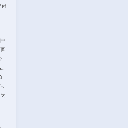
娶尚
园中
至园
》
返。
柏
卞,
娶为