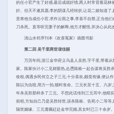
的任小官产生了好感,最后成就奸情,两人时常背着花林
奸。但天不遂其愿,李的阴谋几经转折,让花二娘知道了,
意将他当成任小官,求作云雨之事,李喜不自禁,正当他们
刀杀死。直等听完妻子的解释,他方才醒悟,并决心从此
清山水邻序刊本《欢喜冤家》插图书影
第二回 吴千里两世谐佳丽
万历年间,浙江金华府义乌县人吴胜,字千里,带着
家。陈家伙计小二见财眼热,怂恿陈栋一起合谋将吴胜杀
收租,偶遇乡民何立之子三元,十分喜欢,颇觉有缘,便认
陈以为虫咬,用力一拍,顿时丧命。三元长至十五、六岁,
年杀吴胜那样杀了三元。不想此话传到三元耳中,他暗拟
前程,方知自己乃是吴胜转世,误杀陈栋、告死小二等等,
隔世姻缘。三元遵嘱赶赴金华完婚,其女时已三十余岁。