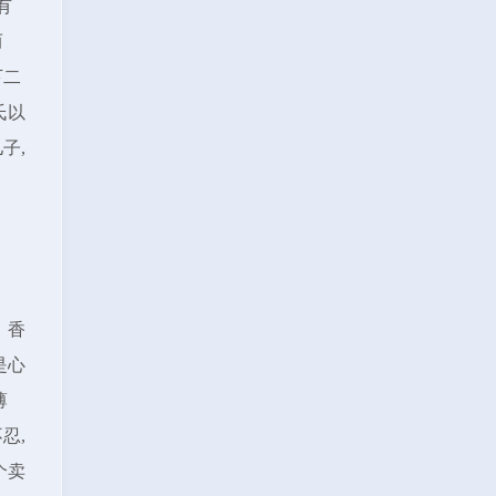
有
而
下二
氏以
子,
。香
是心
薄
忍,
个卖