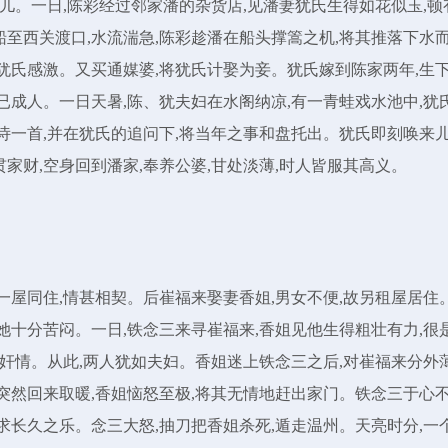
无儿。一日,陈彩经过邻家潘的杂货店,见潘妻犹氏生得如花似玉,顿
船至西关渡口,水流湍急,陈彩趁潘在船头撑篙之机,将其推落下水
得犹氏感激。又买通媒婆,将犹氏计娶为妾。犹氏嫁到陈家两年,生
已成人。一日天暑,陈、犹夫妇在水阁纳凉,有一青蛙戏水池中,犹
诗一首,并在犹氏的追问下,将当年之事和盘托出。犹氏即刻唤来儿
家财,空身回到潘家,奉养公婆,甘处淡薄,时人皆服其高义。
租一屋同住,情甚相契。后崔福来娶妻香姐,男女不便,故另租屋居住
她十分苦闷。一日,铁念三来寻崔福来,香姐见他生得粗壮有力,很
就奸情。从此,两人犹如夫妇。香姐迷上铁念三之后,对崔福来分外
突然回来取暖,香姐恼怒至极,将其无情地赶出家门。铁念三于心不
求长久之乐。念三大怒,抽刀把香姐杀死,遁走温州。天亮时分,一