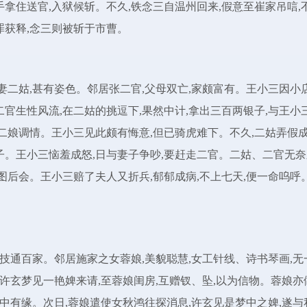
拿住送官,入狱候斩。不久,铁念三自温州回来,假意至崔家吊唁,
罪获释,念三则被斩于市曹。
娶妻二姑,甚有姿色。邻居张二官,父母双亡,家颇富有。王小三因小
官生性风流,在二姑的挑逗下,果然中计,拿出三百两银子,与王小
二娘调情。王小三见此颇有悔意,但已骑虎难下。不久,二姑弄假成
子。王小三恼羞成怒,日与妻子争吵,要赶走二官。二姑、二官无奈
图后会。王小三赔了夫人又折兵,郁郁成病,不上七天,便一命呜呼
,技通百家。邻居施家之女蓉娘,美貌聪慧,女工针线、诗书琴画,无
,许玄梦见一艳婢来请,至蓉娘闺房,互赠钗、坠,以为信物。蓉娘亦
命中有缘。次日,蓉娘遣使女秋鸿往探消息,许玄见是梦中之婢,遂与