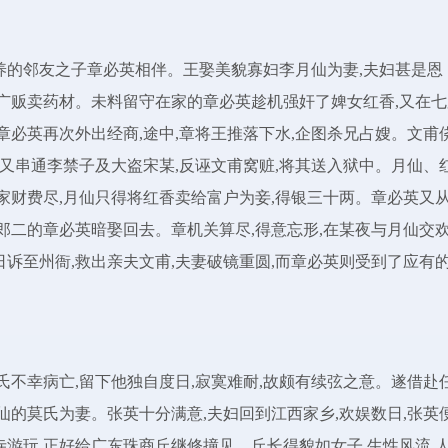
养的邻友之子章必英相伴。王娶美貌寡妇李月仙为妻,夫妇甚是恩
、广贩卖药材。未料留守在家的章必英趁机强奸了婢女红香,又在七
章必英再次外出经商,途中,章将王推落下水,企图杀兄占嫂。文甫
;又串通李禁子及大盗宋某,反诬文甫窝赃,将其送入狱中。月仙、
,家财费尽,月仙只得将红香卖给富户为妾,得银三十两。章必英又
名郎二的章必英暗娶回去。章机关算尽,得意忘形,在某夜与月仙交
日诉至州衙,救出亲夫文甫,夫妻破镜重圆,而章必英则受到了应有
刘氏不幸病亡,留下他独自度日,寂寞难耐,故颇有续弦之意。遂借赴
仙的莫氏为妻。张英十分满意,夫妇回到江西家乡,欢娱数日,张英
寺游玩,正好给广东珠商丘继修撞见。丘长得貌如女子,生性风流,