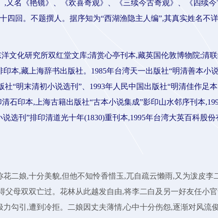
报》,又名《艳镜》、《欢喜奇观》、《三续今古奇观》、《四续今
四回。不题撰人。据序知为“西湖渔隐主人编”,其真实姓名不详
洋文化研究所双红堂文库;清赏心亭刊本,藏英国伦敦博物院;清联
排印本,藏上海辞书出版社。1985年台湾天一出版社“明清善本小
版社“明末清初小说选刊”、1993年人民中国出版社“明清佳作足
印清石印本,上海古籍出版社“古本小说集成”影印山水邻序刊本,199
刊”排印清道光十年(1830)重刊本,1995年台湾大英百科股份
称花二娘,十分美貌,但他不知怜香惜玉,兀自疏云懒雨,又为泼皮李
气得父母双双亡过。花林从此越发自由,将李二白及另一好友任小官
极力勾引,遭到冷拒。二娘因丈夫薄情,心中十分伤怨,逐渐对风流