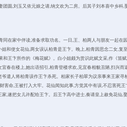
妻团圆,刘玉又依元娘之请,纳文欢为二房。后其子刘本喜中乡科,
柏青同在家中伴读,准备求取功名。一日,王、柏两人与朋友一起在
小姐和使女花仙,两女误认柏青是王卞。晚上,柏青因思念二女,复
青果和王卞所作的《梅花赋》。白小姐颇为赏识此赋文采,作《笛赋
宜春在楼上,她出语招引,柏青登楼求欢,见宜春相貌丑陋,扫兴而
白老爷遣人将柏青误作王卞杀死。柏家长子柏翠为议亲事来王家寻
图财害命,王被打入大牢。花仙闻知此事,方觉其中有误,不忍害死王
王家,遂把女儿许配给王卞。后王卞高中进士,奏请皇上赦免花仙,