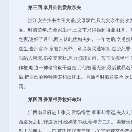
第三回 李月仙割爱救亲夫
浙江安吉州书生王文甫,父母双亡,只与父亲生前收
爱。时值荒年,为全家生计,王文甫只得操起祖业,往川
之夜,诱奸了月仙,两人从此犹如夫妇。一年之后,文甫携
逃生,告到官府,章被判死罪。章必英买通牢头,逃脱死罪
虽陷入困境,仍变卖家财,尽力照顾文甫。苦苦支撑半年
作梗,暗遣一神偷将银子盗走,月仙被逼无奈,最后被易
后,把自己的种种阴谋和盘托出。月仙当时假意奉承,次
罚。
第四回 香菜根乔妆奸命妇
江西南昌府进士张英,官场得意,家事却背运,夫人
西巡抚之机,转道扬州,经媒婆串线,娶年方二九、美若天
别上任而去。一日,莫氏因居家无聊,与丫环爱莲至华严