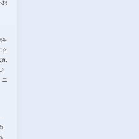
不想
店生
三合
真,
之
。二
一
做
私