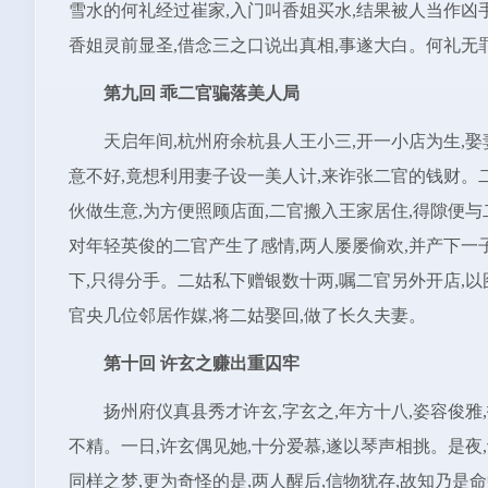
雪水的何礼经过崔家,入门叫香姐买水,结果被人当作凶手
香姐灵前显圣,借念三之口说出真相,事遂大白。何礼无
第九回 乖二官骗落美人局
天启年间,杭州府余杭县人王小三,开一小店为生,
意不好,竟想利用妻子设一美人计,来诈张二官的钱财。二
伙做生意,为方便照顾店面,二官搬入王家居住,得隙便与
对年轻英俊的二官产生了感情,两人屡屡偷欢,并产下一
下,只得分手。二姑私下赠银数十两,嘱二官另外开店,以
官央几位邻居作媒,将二姑娶回,做了长久夫妻。
第十回 许玄之赚出重囚牢
扬州府仪真县秀才许玄,字玄之,年方十八,姿容俊雅
不精。一日,许玄偶见她,十分爱慕,遂以琴声相挑。是夜
同样之梦,更为奇怪的是,两人醒后,信物犹存,故知乃是