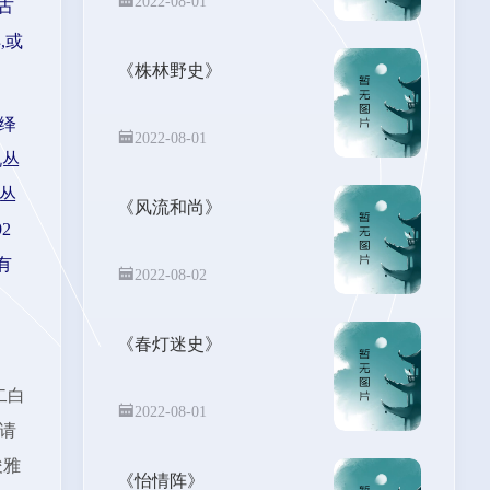
2022-08-01
古
,或
《株林野史》
绎
2022-08-01
说丛
本丛
《风流和尚》
2
有
2022-08-02
《春灯迷史》
二白
2022-08-01
请
俊雅
《怡情阵》