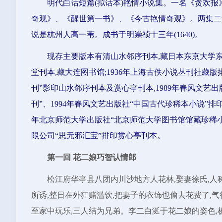
明代白话短篇(拟话本)艳情小说集。一名《贪欢
奇观》、《醒世第一书》、《今古艳情奇观》。两集二十
说是杭州人高一苇。成书于明崇祯十三年(1640)。
现存主要版本有清山水邻序刊本,藏日本东京大学东
堂刊本,藏大连图书馆;1936年上海古佚小说丛刊社藏版
刊”影印山水邻序刊本及赏心亭刊本,1989年春风文艺出
刊”、1994年春风文艺出版社“中国古代珍稀本小说”排
年北京师范大学出版社“北京师范大学图书馆馆藏珍稀小说选
限公司“思无邪汇宝”排印赏心亭刊本。
第一回 花二娘巧智认情郎
松江府华亭县八团内川沙地方人花林,娶妻徐氏,人
所诱,整日在外狂赌滥饮,把妻子的衣饰也偷去花费了,
至家中玩乐,三人结为兄弟。李二白涎于花二娘的姿色,