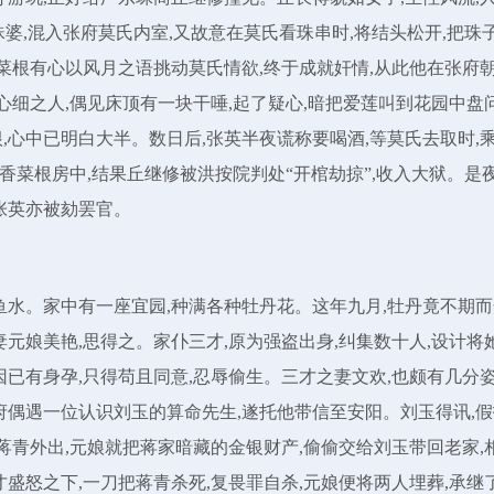
珠婆,混入张府莫氏内室,又故意在莫氏看珠串时,将结头松开,把珠
香菜根有心以风月之语挑动莫氏情欲,终于成就奸情,从此他在张府
心细之人,偶见床顶有一块干唾,起了疑心,暗把爱莲叫到花园中盘问
,心中已明白大半。数日后,张英半夜谎称要喝酒,等莫氏去取时,
菜根房中,结果丘继修被洪按院判处“开棺劫掠”,收入大狱。是夜
张英亦被劾罢官。
鱼水。家中有一座宜园,种满各种牡丹花。这年九月,牡丹竟不期而
元娘美艳,思得之。家仆三才,原为强盗出身,纠集数十人,设计将
已有身孕,只得苟且同意,忍辱偷生。三才之妻文欢,也颇有几分姿
府偶遇一位认识刘玉的算命先生,遂托他带信至安阳。刘玉得讯,假
蒋青外出,元娘就把蒋家暗藏的金银财产,偷偷交给刘玉带回老家,
盛怒之下,一刀把蒋青杀死,复畏罪自杀,元娘便将两人埋葬,承继