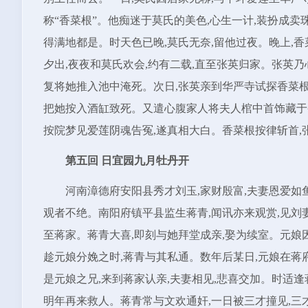
称“香菜根”。他痴迷于莫氏的美色,心生一计,装扮成卖
得满地都是。时天色已晚,莫氏无奈,留他过夜。晚上,
夕出,夜夜和莫氏欢会,约有二载,直至张英归家。张英乃
复将她推入池中淹死。次日,张英亲到华严寺试探香菜根
把她按入酒缸致死。又遣心腹家人将夫人棺中首饰藏于香
按院梦见爱莲阴魂告冤,遂真相大白。香菜根按律斩首,
第五回 日宜园九月牡丹开
河南漳德府安阳县秀才刘玉,家财殷富,夫妻恩爱如
观者不绝。南阳府镇平县监生蒋青,闻讯亦来观赏,见刘妻
至蒋家。蒋青大喜,即刻与她拜堂成亲,娶为续室。元娘因
趁元娘分娩之时,蒋青与其私通。数年后某日,元娘在蒋
是元娘之兄,来到蒋家认亲,夫妻相见,悲喜交加。时适逢
明年再来救人。蒋青常与文欢通奸,一日被三才撞见,三才