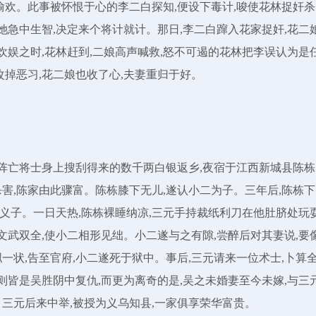
偷欢。此事被怀恨于心的李二白探知,便设下毒计,唆使花林捉奸杀
她急中生智,决定来个将计就计。那日,李二白蹿入花家捉奸,花二
欢娱之时,花林赶到,二娘高声喊救,怒不可遏的花林把李误认为是
改掉恶习,花二娘也收了心,夫妻重归于好。
从阵亡将士身上搜刮得来的数千两白银返乡,夜宿于江西新城县陈栋
害,陈家由此骤富。陈栋膝下无儿,遂认小二为子。三年后,陈栋下
作义子。一日天热,陈栋裸睡纳凉,三元手持裁纸利刀在他肚脐处玩耍
文武双全,使小二相形见绌。小二遂与之有隙,尝醉后对其妻说,要
一状,告至官府,小二遂死于狱中。事后,三元请来一位术士,卜算
则皆是吴胜阴中复仇,而更为离奇的是,吴之未婚妻至今未嫁,与三
三元后来中举,被授为义乌知县,一家俱享荣华富贵。