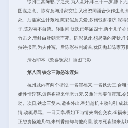
徐州巨富陈彩,字之美,为人甚奸,年三十一岁,膝下
图谋之意。陈有意与潘家交往,又出资同潘合伙作生意,
死。后潘家生计艰难,陈彩假意关爱,多施钱财接济,深
子,陈彩喜不自禁。转眼间,犹氏已年届四十,两个儿子亦
竹击之,青蛙白肚朝天而死。陈彩见此,想起潘的死状,作
持诗报官,为夫伸冤。后陈彩被判斩首,犹氏抛却陈家万贯
清石印本《欢喜冤家》插图书影
第八回 铁念三激怒诛淫妇
杭州城内有两个衙役,一名崔福来,一名铁念三,合
姐性情淫荡,偏遇崔福来年老力衰,又兼时常要值夜班,令
动。次日,铁念三复来,适崔外出,香姐趁机主动勾引,成
情,动辄辱骂。一日天寒,香姐正与情夫幽会交欢,崔福来
正想责怪她几句,未料香姐却与他商量,欲毒死崔福来,以