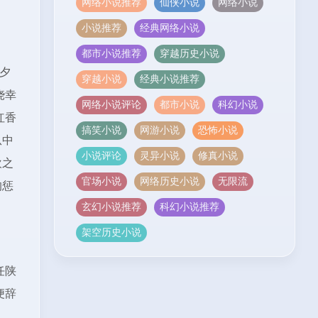
网络小说推荐
仙侠小说
网络小说
小说推荐
经典网络小说
都市小说推荐
穿越历史小说
夕
穿越小说
经典小说推荐
侥幸
网络小说评论
都市小说
科幻小说
红香
搞笑小说
网游小说
恐怖小说
从中
小说评论
灵异小说
修真小说
欢之
官场小说
网络历史小说
无限流
的惩
玄幻小说推荐
科幻小说推荐
架空历史小说
任陕
便辞
人