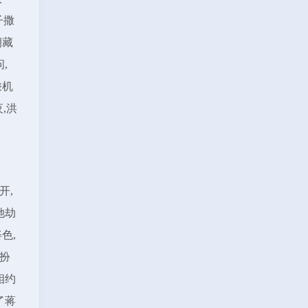
子撒
朝藏
,
乘机
,洪
开,
她劫
色,
扮
相约
了蒋