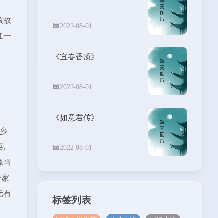
娘故
2022-08-01
任一
《宜春香质》
2022-08-01
《如意君传》
乡
,
2022-08-01
像当
全家
元有
标签列表